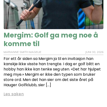
Mergim: Golf ga meg noe å
komme til
MARIANNE SMITH MAGELIE
JUNI 30, 2026
For ett år siden sa Mergim ja til en invitasjon han
kanskje ikke visste han trengte. I dag er golf blitt en
hobby han ikke kan tenke seg uten. «Det har hjulpet
meg mye.» Mergim er ikke den typen som bruker
store ord. Men det han sier om det siste året på
Hauger Golfklubb, sier […]
Les saken