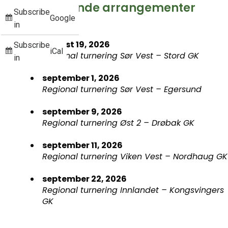
Kommende arrangementer
Subscribe
Google
in
august 19, 2026
Subscribe
iCal
Regional turnering Sør Vest – Stord GK
in
september 1, 2026
Regional turnering Sør Vest – Egersund
september 9, 2026
Regional turnering Øst 2 – Drøbak GK
september 11, 2026
Regional turnering Viken Vest – Nordhaug GK
september 22, 2026
Regional turnering Innlandet – Kongsvingers
GK