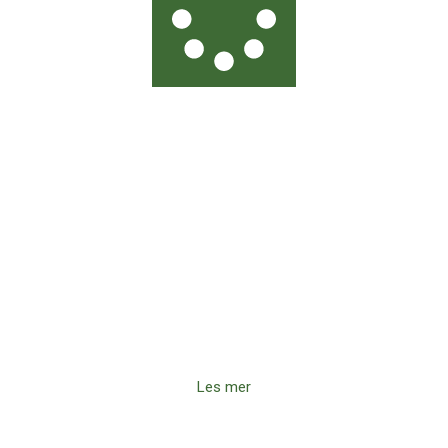
Bli med oss for endring
Støtt vårt arbeid for å gi mennesker en ny sjanse gjennom
golf og fellesskap.
Les mer
Bli frivillig