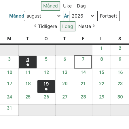
Måned
Uke
Dag
Måned
År
Tidligere
I dag
Neste
M
T
O
T
F
L
S
1
2
3
4
5
6
7
8
9
●
10
11
12
13
14
15
16
17
18
19
20
21
22
23
●
24
25
26
27
28
29
30
31