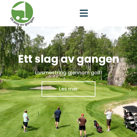
Ett slag av gangen
Livsmestring gjennom golf!
Les mer