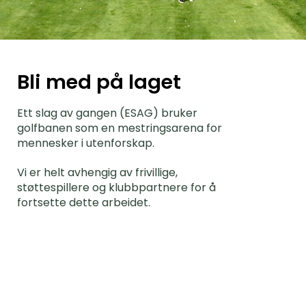
Bli med på laget
Ett slag av gangen (ESAG) bruker
golfbanen som en mestringsarena for
mennesker i utenforskap.
Vi er helt avhengig av frivillige,
støttespillere og klubbpartnere for å
fortsette dette arbeidet.
Bli frivillig >
Bidra med din tid og gjør en forskjell på og