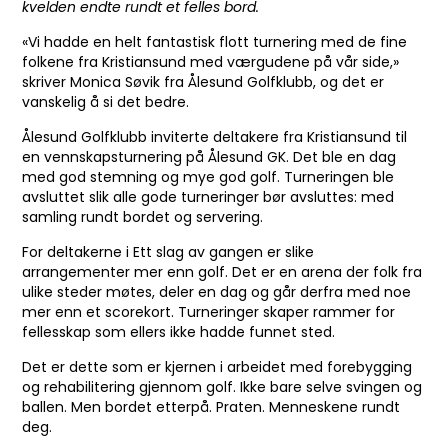
kvelden endte rundt et felles bord.
«Vi hadde en helt fantastisk flott turnering med de fine
folkene fra Kristiansund med værgudene på vår side,»
skriver Monica Søvik fra Ålesund Golfklubb, og det er
vanskelig å si det bedre.
Ålesund Golfklubb inviterte deltakere fra Kristiansund til
en vennskapsturnering på Ålesund GK. Det ble en dag
med god stemning og mye god golf. Turneringen ble
avsluttet slik alle gode turneringer bør avsluttes: med
samling rundt bordet og servering.
For deltakerne i Ett slag av gangen er slike
arrangementer mer enn golf. Det er en arena der folk fra
ulike steder møtes, deler en dag og går derfra med noe
mer enn et scorekort. Turneringer skaper rammer for
fellesskap som ellers ikke hadde funnet sted.
Det er dette som er kjernen i arbeidet med forebygging
og rehabilitering gjennom golf. Ikke bare selve svingen og
ballen. Men bordet etterpå. Praten. Menneskene rundt
deg.