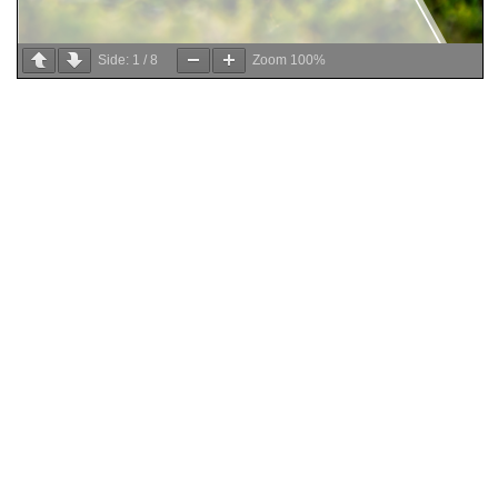
Side:
1
/
8
Zoom
100%