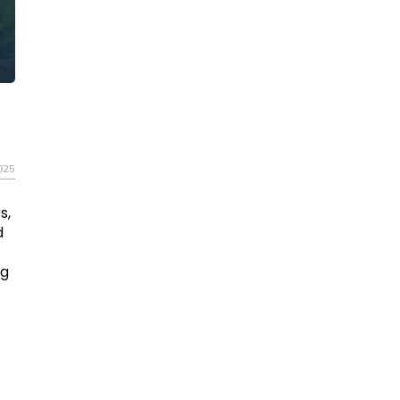
025
s,
d
og