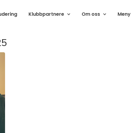
udering
Klubbpartnere
Om oss
Meny
25