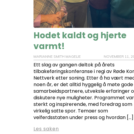
Hodet kaldt og hjerte
varmt!
MARIANNE SMITH MAGELIE
NOVEMBER 11, 2
Ett slag av gangen deltok på årets
tilbakeføringskonferanse i regi av Røde Kor
Nettverk etter soning. Etter å ha vært me
noen år, er det alltid hyggelig å møte gode
samarbeidspartnere, utveksle erfaringer 
diskutere nye muligheter. Programmet var
sterkt og inspirerende, med foredrag som
virkelig satte spor. Temaer som
velferdsstaten under press og hvordan […]
Les saken