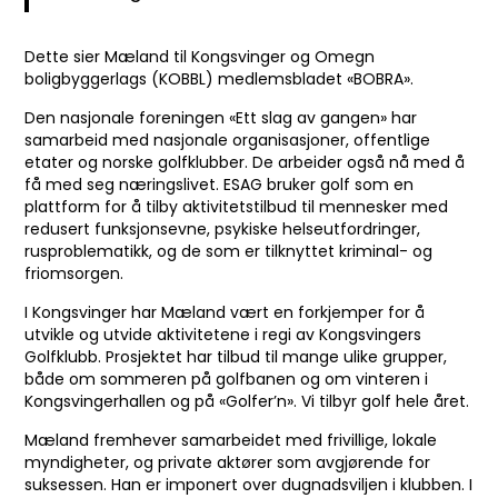
Dette sier Mæland til Kongsvinger og Omegn
boligbyggerlags (KOBBL) medlemsbladet «BOBRA».
Den nasjonale foreningen «Ett slag av gangen» har
samarbeid med nasjonale organisasjoner, offentlige
etater og norske golfklubber. De arbeider også nå med å
få med seg næringslivet. ESAG bruker golf som en
plattform for å tilby aktivitetstilbud til mennesker med
redusert funksjonsevne, psykiske helseutfordringer,
rusproblematikk, og de som er tilknyttet kriminal- og
friomsorgen.
I Kongsvinger har Mæland vært en forkjemper for å
utvikle og utvide aktivitetene i regi av Kongsvingers
Golfklubb. Prosjektet har tilbud til mange ulike grupper,
både om sommeren på golfbanen og om vinteren i
Kongsvingerhallen og på «Golfer’n». Vi tilbyr golf hele året.
Mæland fremhever samarbeidet med frivillige, lokale
myndigheter, og private aktører som avgjørende for
suksessen. Han er imponert over dugnadsviljen i klubben. I