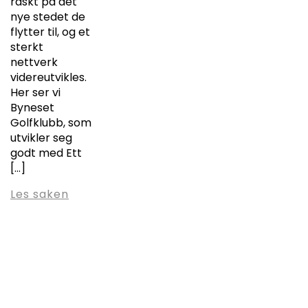
raskt på det
nye stedet de
flytter til, og et
sterkt
nettverk
videreutvikles.
Her ser vi
Byneset
Golfklubb, som
utvikler seg
godt med Ett
[…]
Les saken