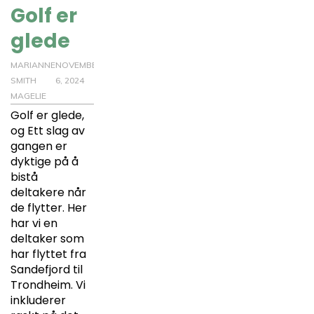
Golf er
glede
MARIANNE
NOVEMBER
SMITH
6, 2024
MAGELIE
Golf er glede,
og Ett slag av
gangen er
dyktige på å
bistå
deltakere når
de flytter. Her
har vi en
deltaker som
har flyttet fra
Sandefjord til
Trondheim. Vi
inkluderer