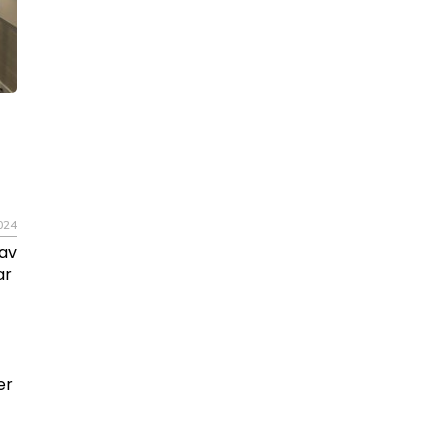
024
 av
ar
er