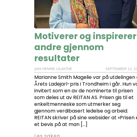
Motiverer og inspirerer
andre gjennom
resultater
JAN HENRIK ULVATNE
SEPTEMBER 12, 2
Marianne Smith Magelie var på utdelingen
Årets Ladejarl-pris i Trondheim i går. Hun v
invitert som en av de nominerte til prisen
som deles ut av REITAN AS. Prisen gis til et
enkeltmenneske som utmerker seg
gjennom verdibasert ledelse og arbeid.
REITAN skriver på sine websider at «Prisen 
et bevis på at man […]
Les saken