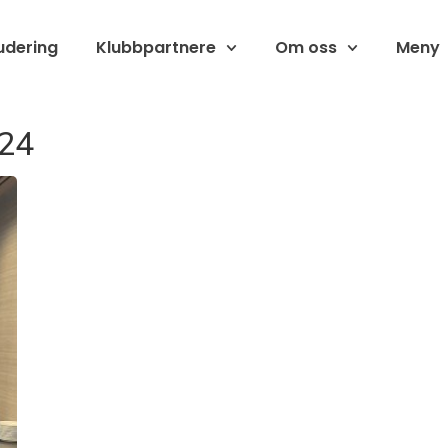
udering
Klubbpartnere
Om oss
Meny
024