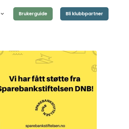
Brukerguide
Bli klubbpartner