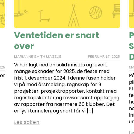
Ventetiden er snart
P
over
S
MARIANNE SMITH MAGELIE
FEBRUAR 17, 2025
Vi har lagt ned en solid innsats og levert
2025
MA
mange søknader for 2025, de fleste med
ner
På
frist 1. desember 2024. I denne fasen holder
pi
vi på med årsmelding, regnskap for 9
Et
prosjekter, prosjektrapporter, kontakt med
fe
regnskapskontor og revisor samt oppfølging
ha
av rapporter fra nærmere 60 klubber. Det
no
er lys i tunnelen, og snart får vi […]
In
u
Les saken
L