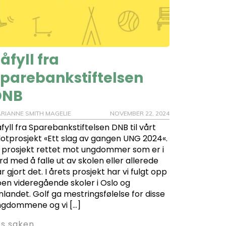
åfyll fra
parebankstiftelsen
DNB
RIANNE SMITH MAGELIE
NOVEMBER 22, 2024
fyll fra Sparebankstiftelsen DNB til vårt
lotprosjekt «Ett slag av gangen UNG 2024«.
 prosjekt rettet mot ungdommer som er i
rd med å falle ut av skolen eller allerede
r gjort det. I årets prosjekt har vi fulgt opp
en videregående skoler i Oslo og
nlandet. Golf ga mestringsfølelse for disse
ngdommene og vi […]
es saken