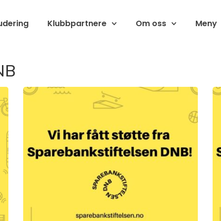
udering
Klubbpartnere
Om oss
Meny
NB