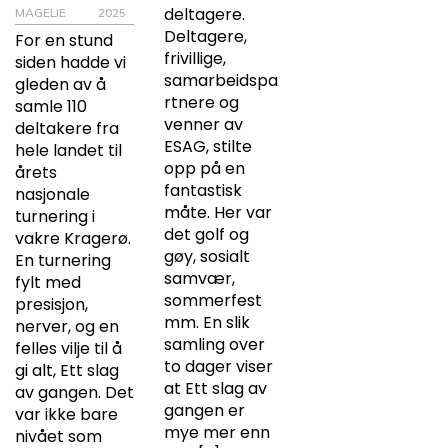
deltagere.
MAGELIE
2025
Deltagere,
For en stund
frivillige,
siden hadde vi
samarbeidspa
gleden av å
rtnere og
samle 110
venner av
deltakere fra
ESAG, stilte
hele landet til
opp på en
årets
fantastisk
nasjonale
måte. Her var
turnering i
det golf og
vakre Kragerø.
gøy, sosialt
En turnering
samvær,
fylt med
sommerfest
presisjon,
mm. En slik
nerver, og en
samling over
felles vilje til å
to dager viser
gi alt, Ett slag
at Ett slag av
av gangen. Det
gangen er
var ikke bare
mye mer enn
nivået som