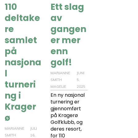
110
Ett slag
deltake
av
re
gangen
samlet
er mer
på
enn
nasjona
golf!
l
MARIANNE
JUNI
SMITH
5,
turneri
MAGELIE
2025
ng i
En ny nasjonal
turnering er
Krager
gjennomført
ø
på Kragerø
Golfklubb, og
deres resort,
MARIANNE
JULI
for 110
SMITH
16,