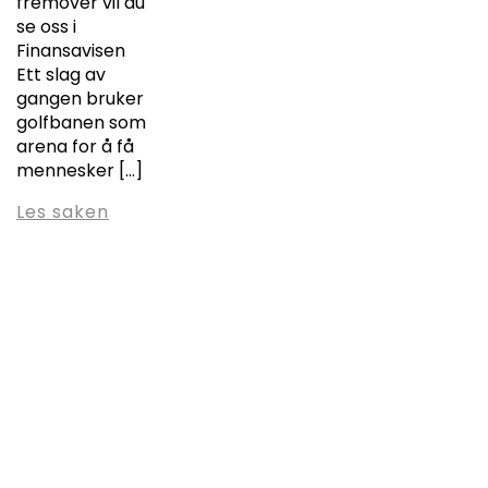
fremover vil du
se oss i
Finansavisen
Ett slag av
gangen bruker
golfbanen som
arena for å få
mennesker […]
Les saken