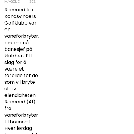
MAGELIE
2024
Raimond fra
Kongsvingers
Golfklubb var
en
vaneforbryter,
men er nå
banesjef på
klubben. Ett
slag for å
være et
forbilde for de
som vil bryte
ut av
elendigheten.–
Raimond (41),
fra
vaneforbryter
til banesjef
Hver lørdag