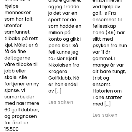
andre golfere,
ensomheten
hjelpe
og jeg trodde
ved hjelp av
mennesker
jo det var en
golf. s Fra
som har falt
sport for de
ensomhet til
utenfor
som hadde en
fellesskap
samfunnet,
million på
Tone (49) har
tilbake på rett
konto og gikk i
slitt med
kjøl. Målet er å
pene klar. Så
psyken fra hun
få de fine
feil kunne jeg
var 11 år
deltagerne
ta» sier Kjetil
gammel. I
våre tilbake til
Nikolaisen fra
mange år var
jobb eller
Kragerø
alt bare tungt,
skole. Alle
Golfklubb. Nå
trist og
fortjener en ny
er han endel
ensomt.
sjanse. Vi
av […]
Historien om
samarbeider
Tone starter
Les saken
med nærmere
med […]
60 golfklubber,
Les saken
og prognosen
for året er
15.500