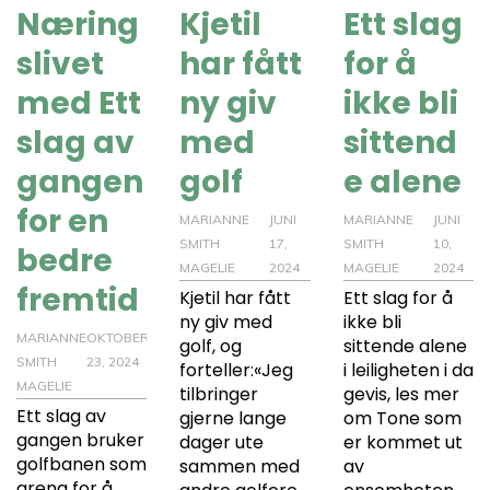
Næring
Kjetil
Ett slag
slivet
har fått
for å
med Ett
ny giv
ikke bli
slag av
med
sittend
gangen
golf
e alene
for en
MARIANNE
JUNI
MARIANNE
JUNI
SMITH
17,
SMITH
10,
bedre
MAGELIE
2024
MAGELIE
2024
fremtid
Kjetil har fått
Ett slag for å
ny giv med
ikke bli
MARIANNE
OKTOBER
golf, og
sittende alene
SMITH
23, 2024
forteller:«Jeg
i leiligheten i da
MAGELIE
tilbringer
gevis, les mer
Ett slag av
gjerne lange
om Tone som
gangen bruker
dager ute
er kommet ut
golfbanen som
sammen med
av
arena for å