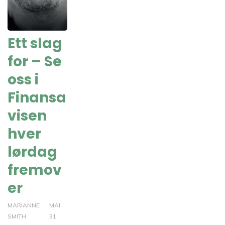
Ett slag
for – Se
oss i
Finansa
visen
hver
lørdag
fremov
er
MARIANNE
MAI
SMITH
31,