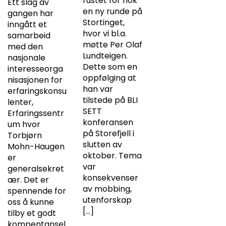
rustet for nok
Ett slag av
en ny runde på
gangen har
Stortinget,
inngått et
hvor vi bl.a.
samarbeid
møtte Per Olaf
med den
Lundteigen.
nasjonale
Dette som en
interesseorga
oppfølging at
nisasjonen for
han var
erfaringskonsu
tilstede på BLI
lenter,
SETT
Erfaringssentr
konferansen
um hvor
på Storefjell i
Torbjørn
slutten av
Mohn-Haugen
oktober. Tema
er
var
generalsekret
konsekvenser
ær. Det er
av mobbing,
spennende for
utenforskap
oss å kunne
[…]
tilby et godt
kompentansel