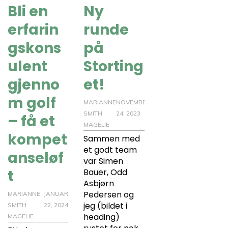
Bli en
Ny
erfarin
runde
gskons
på
ulent
Storting
gjenno
et!
m golf
MARIANNE
NOVEMBER
SMITH
24, 2023
– få et
MAGELIE
kompet
Sammen med
et godt team
anseløf
var Simen
t
Bauer, Odd
Asbjørn
Pedersen og
MARIANNE
JANUAR
jeg (bildet i
SMITH
22, 2024
heading)
MAGELIE