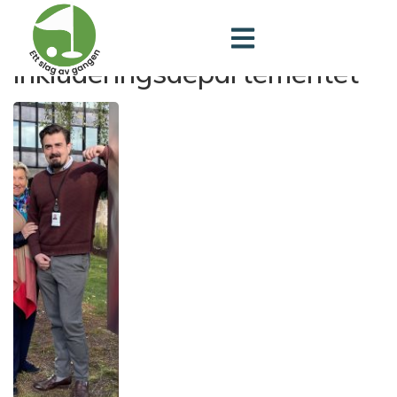
Arbeids- og
inkluderingsdepartementet