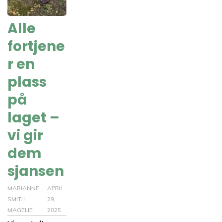
Alle
fortjene
r en
plass
på
laget –
vi gir
dem
sjansen
MARIANNE
APRIL
SMITH
29,
MAGELIE
2025