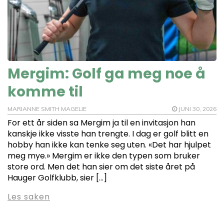
Mergim: Golf ga meg noe å
komme til
MARIANNE SMITH MAGELIE
JUNI 30, 2026
For ett år siden sa Mergim ja til en invitasjon han
kanskje ikke visste han trengte. I dag er golf blitt en
hobby han ikke kan tenke seg uten. «Det har hjulpet
meg mye.» Mergim er ikke den typen som bruker
store ord. Men det han sier om det siste året på
Hauger Golfklubb, sier […]
Les saken