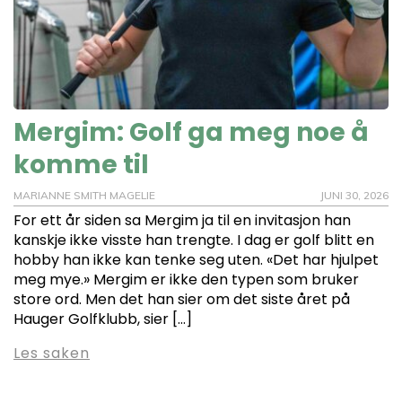
Mergim: Golf ga meg noe å
komme til
MARIANNE SMITH MAGELIE
JUNI 30, 2026
For ett år siden sa Mergim ja til en invitasjon han
kanskje ikke visste han trengte. I dag er golf blitt en
hobby han ikke kan tenke seg uten. «Det har hjulpet
meg mye.» Mergim er ikke den typen som bruker
store ord. Men det han sier om det siste året på
Hauger Golfklubb, sier […]
Les saken