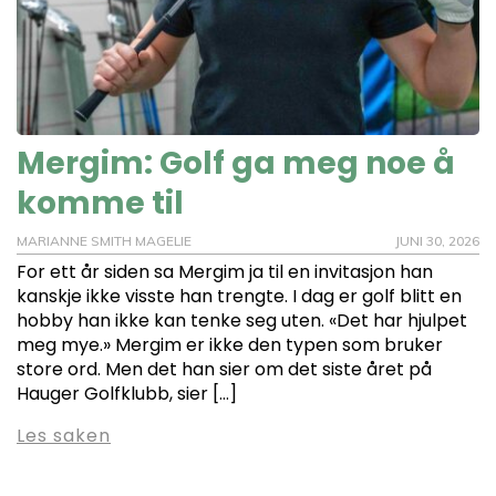
Mergim: Golf ga meg noe å
komme til
MARIANNE SMITH MAGELIE
JUNI 30, 2026
For ett år siden sa Mergim ja til en invitasjon han
kanskje ikke visste han trengte. I dag er golf blitt en
hobby han ikke kan tenke seg uten. «Det har hjulpet
meg mye.» Mergim er ikke den typen som bruker
store ord. Men det han sier om det siste året på
Hauger Golfklubb, sier […]
Les saken