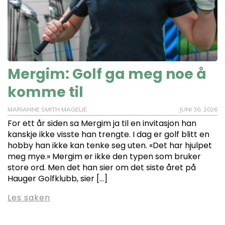
Mergim: Golf ga meg noe å
komme til
MARIANNE SMITH MAGELIE
JUNI 30, 2026
For ett år siden sa Mergim ja til en invitasjon han
kanskje ikke visste han trengte. I dag er golf blitt en
hobby han ikke kan tenke seg uten. «Det har hjulpet
meg mye.» Mergim er ikke den typen som bruker
store ord. Men det han sier om det siste året på
Hauger Golfklubb, sier […]
Les saken