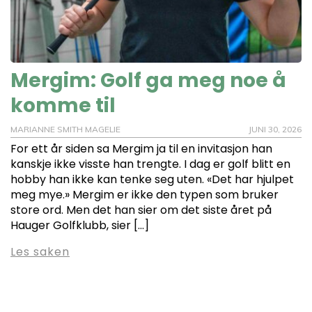
Mergim: Golf ga meg noe å
komme til
MARIANNE SMITH MAGELIE
JUNI 30, 2026
For ett år siden sa Mergim ja til en invitasjon han
kanskje ikke visste han trengte. I dag er golf blitt en
hobby han ikke kan tenke seg uten. «Det har hjulpet
meg mye.» Mergim er ikke den typen som bruker
store ord. Men det han sier om det siste året på
Hauger Golfklubb, sier […]
Les saken