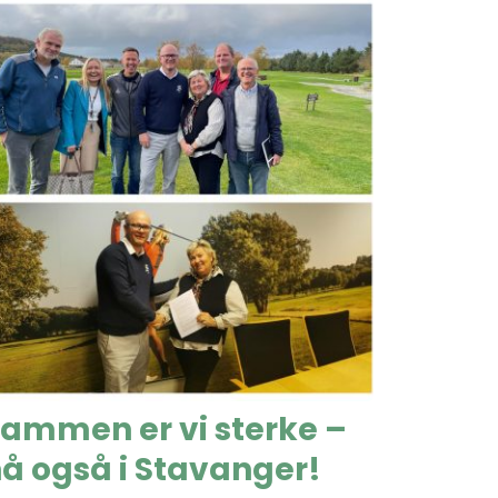
ammen er vi sterke –
å også i Stavanger!