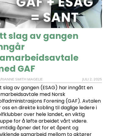
tt slag av gangen
nngår
amarbeidsavtale
med GAF
RIANNE SMITH MAGELIE
JULI 2, 2025
t slag av gangen (ESAG) har inngått en
amarbeidsavtale med Norsk
lfadministrasjons Forening (GAF). Avtalen
r oss en direkte kobling til daglige ledere i
lfklubber over hele landet, en viktig
uppe for å løfte arbeidet vårt videre.
mtidig åpner det for et åpent og
viklende samarbeid mellom to aktører