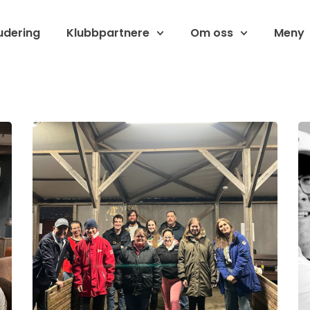
udering
Klubbpartnere
Om oss
Meny