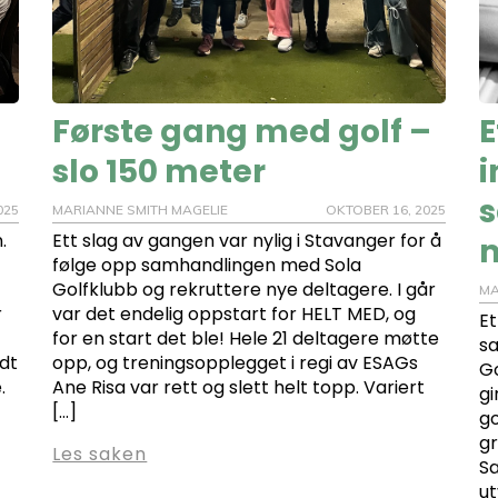
Første gang med golf –
E
slo 150 meter
i
s
025
MARIANNE SMITH MAGELIE
OKTOBER 16, 2025
.
Ett slag av gangen var nylig i Stavanger for å
følge opp samhandlingen med Sola
Golfklubb og rekruttere nye deltagere. I går
MA
r
var det endelig oppstart for HELT MED, og
Et
for en start det ble! Hele 21 deltagere møtte
s
ndt
opp, og treningsopplegget i regi av ESAGs
Go
.
Ane Risa var rett og slett helt topp. Variert
gi
[…]
go
gr
Les saken
Sa
ut