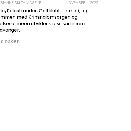
RIANNE SMITH MAGELIE
NOVEMBER 1, 2022
la/Solastranden Golfklubb er med, og
ammen med Kriminalomsorgen og
elsesarmeen utvikler vi oss sammen i
avanger.
es saken