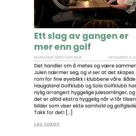
Ett slag av gangen er
mer enn golf
MARIANNE SMITH MAGELIE
DESEMBER 4, 2
Det handler om å møtes og være sammen
Julen nærmer seg, og vi ser at det skapes
rom for fine øyeblikk i klubbene våre. Både
Haugaland Golfklubb og Sola Golfklubb ha
nylig arrangert hyggelige julesamlinger, og
det er alltid ekstra hyggelig når vi får tilse
bilder som viser ekte samhold og golfglede
Takk for det! […]
Les saken