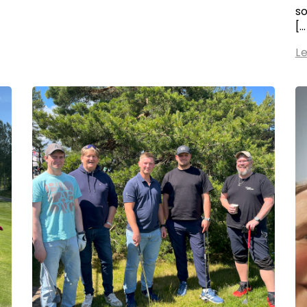
so
[…
L