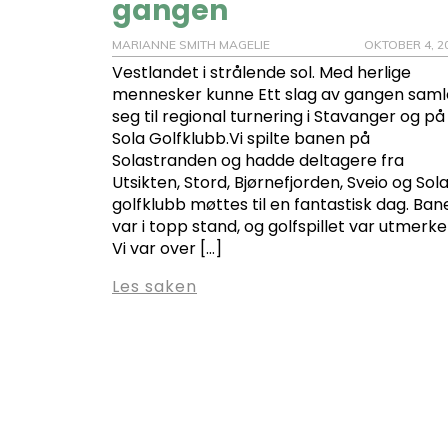
gangen
MARIANNE SMITH MAGELIE
OKTOBER 4, 2
Vestlandet i strålende sol. Med herlige
mennesker kunne Ett slag av gangen saml
seg til regional turnering i Stavanger og på
Sola Golfklubb.Vi spilte banen på
Solastranden og hadde deltagere fra
Utsikten, Stord, Bjørnefjorden, Sveio og Sol
golfklubb møttes til en fantastisk dag. Ban
var i topp stand, og golfspillet var utmerke
Vi var over […]
Les saken