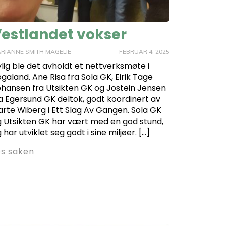
estlandet vokser
RIANNE SMITH MAGELIE
FEBRUAR 4, 2025
lig ble det avholdt et nettverksmøte i
galand. Ane Risa fra Sola GK, Eirik Tage
hansen fra Utsikten GK og Jostein Jensen
a Egersund GK deltok, godt koordinert av
arte Wiberg i Ett Slag Av Gangen. Sola GK
 Utsikten GK har vært med en god stund,
 har utviklet seg godt i sine miljøer. […]
es saken