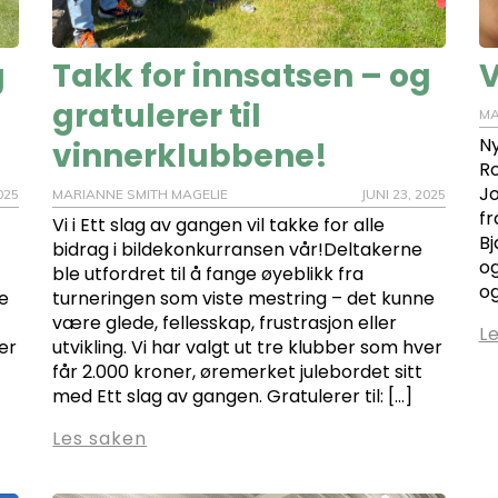
g
Takk for innsatsen – og
V
gratulerer til
MA
Ny
vinnerklubbene!
Ro
Jo
025
MARIANNE SMITH MAGELIE
JUNI 23, 2025
fr
Vi i Ett slag av gangen vil takke for alle
Bj
bidrag i bildekonkurransen vår!Deltakerne
og
ble utfordret til å fange øyeblikk fra
og
e
turneringen som viste mestring – det kunne
være glede, fellesskap, frustrasjon eller
L
ver
utvikling. Vi har valgt ut tre klubber som hver
får 2.000 kroner, øremerket julebordet sitt
med Ett slag av gangen. Gratulerer til: […]
Les saken