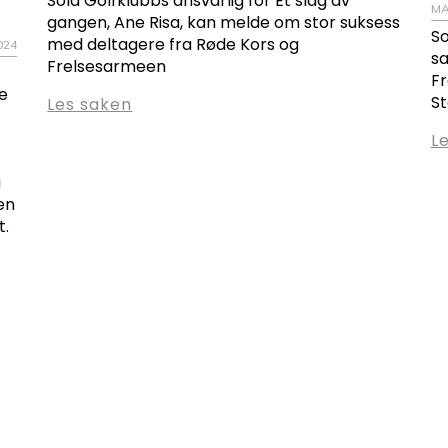
Sola Golfklubbs ansvarlig for Et slag av
MA
gangen, Ane Risa, kan melde om stor suksess
So
med deltagere fra Røde Kors og
024
s
Frelsesarmeen
Fr
e
St
Les saken
L
a
en
t.