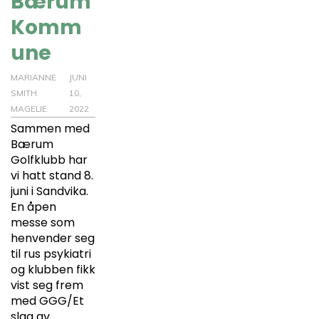
Bærum
Komm
une
MARIANNE
JUNI
SMITH
10,
MAGELIE
2022
Sammen med
Bærum
Golfklubb har
vi hatt stand 8.
juni i Sandvika.
En åpen
messe som
henvender seg
til rus psykiatri
og klubben fikk
vist seg frem
med GGG/Et
slag av