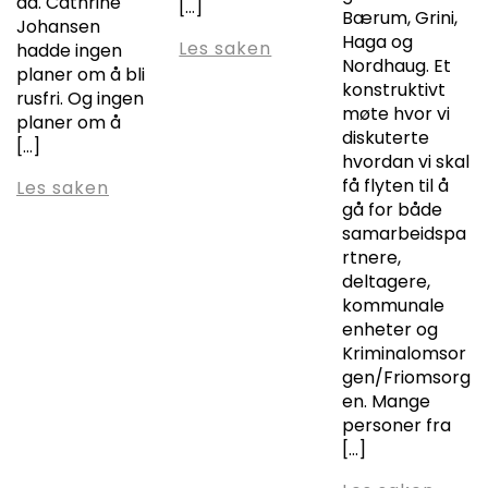
da. Cathrine
[…]
Bærum, Grini,
Johansen
Haga og
Les saken
hadde ingen
Nordhaug. Et
planer om å bli
konstruktivt
rusfri. Og ingen
møte hvor vi
planer om å
diskuterte
[…]
hvordan vi skal
få flyten til å
Les saken
gå for både
samarbeidspa
rtnere,
deltagere,
kommunale
enheter og
Kriminalomsor
gen/Friomsorg
en. Mange
personer fra
[…]