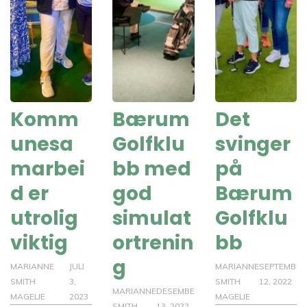
Komm
Bærum
Det
unesa
Golfklu
svinger
marbei
bb med
på
d er
god
Bærum
utrolig
simulat
Golfklu
viktig
ortrenin
bb
g
MARIANNE
JULI
MARIANNE
SEPTEMBER
SMITH
3,
SMITH
12, 2022
MARIANNE
DESEMBER
MAGELIE
2023
MAGELIE
SMITH
13, 2022