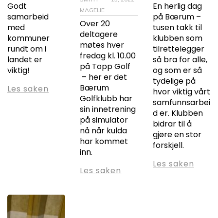
Godt
En herlig dag
MAGELIE
samarbeid
på Bærum –
Over 20
med
tusen takk til
deltagere
kommuner
klubben som
møtes hver
rundt om i
tilrettelegger
fredag kl. 10.00
landet er
så bra for alle,
på Topp Golf
viktig!
og som er så
– her er det
tydelige på
Bærum
Les saken
hvor viktig vårt
Golfklubb har
samfunnsarbei
sin innetrening
d er. Klubben
på simulator
bidrar til å
nå når kulda
gjøre en stor
har kommet
forskjell.
inn.
Les saken
Les saken