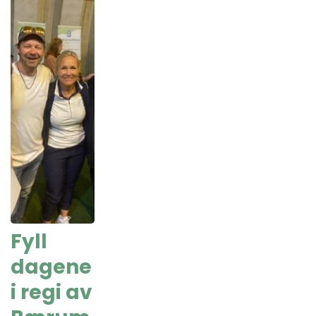
Fyll
dagene
i regi av