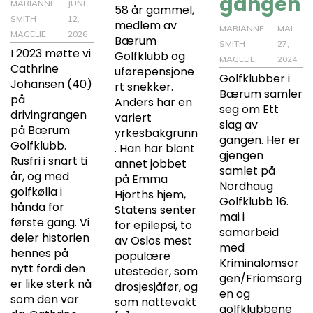
gangen
MARIANNE
JUNI
58 år gammel,
SMITH
12,
medlem av
MARIANNE
MAI
MAGELIE
2026
Bærum
SMITH
27,
I 2023 møtte vi
Golfklubb og
MAGELIE
2024
Cathrine
uførepensjone
Golfklubber i
Johansen (40)
rt snekker.
Bærum samler
på
Anders har en
seg om Ett
drivingrangen
variert
slag av
på Bærum
yrkesbakgrunn
gangen. Her er
Golfklubb.
. Han har blant
gjengen
Rusfri i snart ti
annet jobbet
samlet på
år, og med
på Emma
Nordhaug
golfkølla i
Hjorths hjem,
Golfklubb 16.
hånda for
Statens senter
mai i
første gang. Vi
for epilepsi, to
samarbeid
deler historien
av Oslos mest
med
hennes på
populære
Kriminalomsor
nytt fordi den
utesteder, som
gen/Friomsorg
er like sterk nå
drosjesjåfør, og
en og
som den var
som nattevakt
golfklubbene