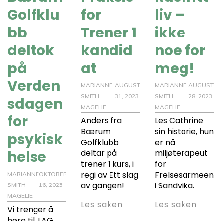
Golfklu
for
liv –
bb
Trener 1
ikke
deltok
kandid
noe for
på
at
meg!
Verden
MARIANNE
AUGUST
MARIANNE
AUGUST
SMITH
31, 2023
SMITH
28, 2023
sdagen
MAGELIE
MAGELIE
for
Anders fra
Les Cathrine
Bærum
sin historie, hun
psykisk
Golfklubb
er nå
helse
deltar på
miljøterapeut
trener 1 kurs, i
for
regi av Ett slag
Frelsesarmeen
MARIANNE
OKTOBER
av gangen!
i Sandvika.
SMITH
16, 2023
MAGELIE
Les saken
Les saken
Vi trenger å
høre til. LAG