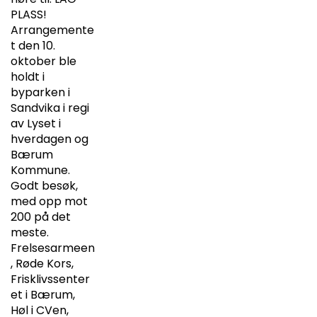
PLASS!
Arrangemente
t den 10.
oktober ble
holdt i
byparken i
Sandvika i regi
av Lyset i
hverdagen og
Bærum
Kommune.
Godt besøk,
med opp mot
200 på det
meste.
Frelsesarmeen
, Røde Kors,
Frisklivssenter
et i Bærum,
Høl i CVen,