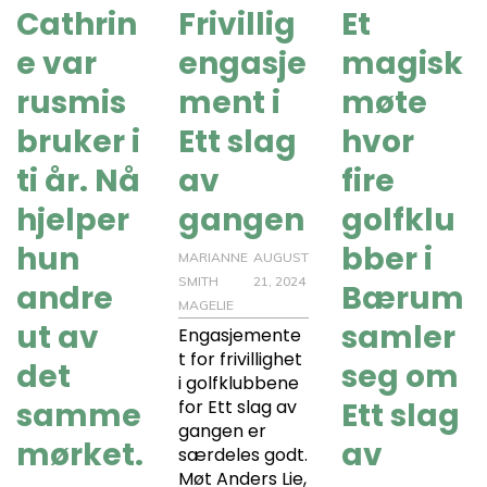
Cathrin
Frivillig
Et
e var
engasje
magisk
rusmis
ment i
møte
bruker i
Ett slag
hvor
ti år. Nå
av
fire
hjelper
gangen
golfklu
hun
bber i
MARIANNE
AUGUST
SMITH
21, 2024
andre
Bærum
MAGELIE
ut av
samler
Engasjemente
t for frivillighet
det
seg om
i golfklubbene
samme
for Ett slag av
Ett slag
gangen er
mørket.
av
særdeles godt.
Møt Anders Lie,