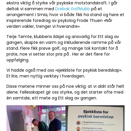
ekstra viktig å styrke vår psykiske motstandskraft. I går
deltok vi sammen med
Drøbak Golfklubb
på et
arrangement i Smia, hvor vi både fikk ha stand og høre et
inspirerende foredrag av psykolog Frode Thuen «Når
verden vakler, trenger vi hverandre».
Terje Tømte, klubbens ildsjel og ansvarlig for Ett slag av
gangen, skapte en varm og inkluderende ramme på vår
stand. Flere fikk prøve golf, og mange tok kontakt for å
prate, noe vi setter stor pris på . Her er det flere for
oppfølging.
Vi hadde også med oss «sjekkliste for psykisk beredskap».
Et lite, men nyttig verktøy i hverdagen.
Disse møtene minner oss på noe viktig: at vi aldri står helt
alene. Fellesskapet gir oss styrke, og det starter ofte med
én samtale, ett møte og Ett slag av gangen.