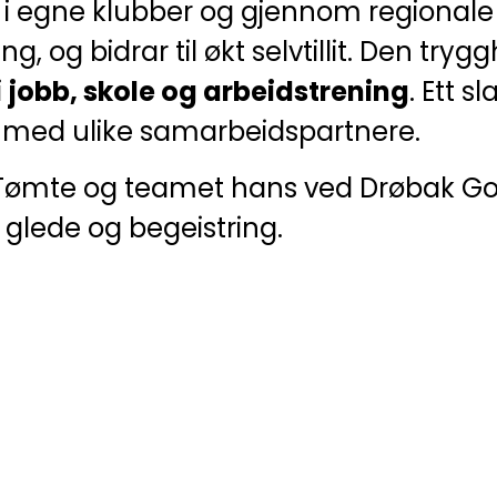
i egne klubber og gjennom regionale 
g, og bidrar til økt selvtillit. Den tryg
i
jobb, skole og arbeidstrening
. Ett 
en med ulike samarbeidspartnere.
erje Tømte og teamet hans ved Drøbak G
glede og begeistring.