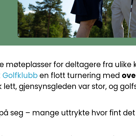
 møteplasser for deltagere fra ulike k
 Golfklubb
en flott turnering med
ove
 lett, gjensynsgleden var stor, og golfs
på seg – mange uttrykte hvor fint det 