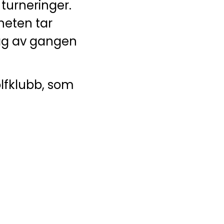
turneringer.
gheten tar
slag av gangen
olfklubb, som