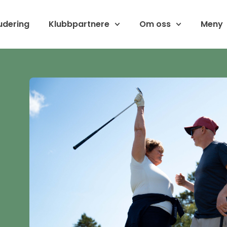
udering
Klubbpartnere
Om oss
Meny