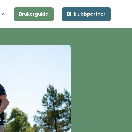
Brukerguide
Bli klubbpartner