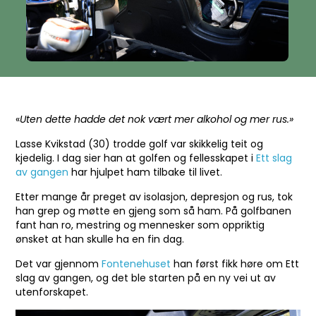
«
Uten dette hadde det nok vært mer alkohol og mer rus.»
Lasse Kvikstad (30) trodde golf var skikkelig teit og
kjedelig. I dag sier han at golfen og fellesskapet i
Ett slag
av gangen
har hjulpet ham tilbake til livet.
Etter mange år preget av isolasjon, depresjon og rus, tok
han grep og møtte en gjeng som så ham. På golfbanen
fant han ro, mestring og mennesker som oppriktig
ønsket at han skulle ha en fin dag.
Det var gjennom
Fontenehuset
han først fikk høre om Ett
slag av gangen, og det ble starten på en ny vei ut av
utenforskapet.