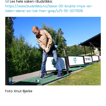
Les hele saken i Budstikka:
https://www.budstikka.no/lasse-30-brukte-mye-av-
tiden-alene-sa-tok-han-grep/s/5-55-2070516
Foto: Knut Bjerke