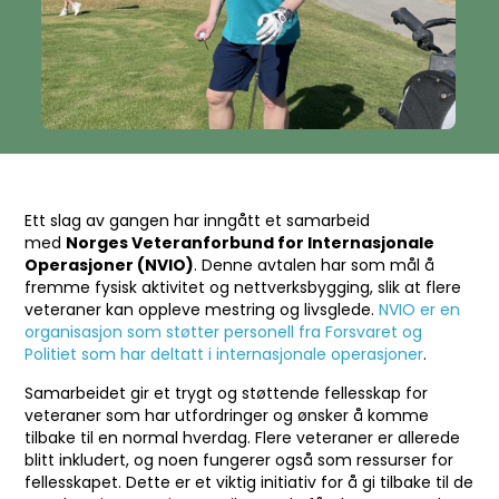
Ett slag av gangen har inngått et samarbeid
med
Norges Veteranforbund for Internasjonale
Operasjoner (NVIO)
. Denne avtalen har som mål å
fremme fysisk aktivitet og nettverksbygging, slik at flere
veteraner kan oppleve mestring og livsglede.
NVIO er en
organisasjon som støtter personell fra Forsvaret og
Politiet som har deltatt i internasjonale operasjoner
.
Samarbeidet gir et trygt og støttende fellesskap for
veteraner som har utfordringer og ønsker å komme
tilbake til en normal hverdag. Flere veteraner er allerede
blitt inkludert, og noen fungerer også som ressurser for
fellesskapet. Dette er et viktig initiativ for å gi tilbake til de