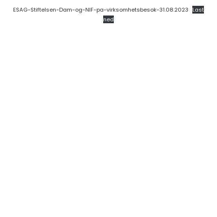
ESAG-Stiftelsen-Dam-og-NIF-pa-virksomhetsbesok-31.08.2023
Last
ned