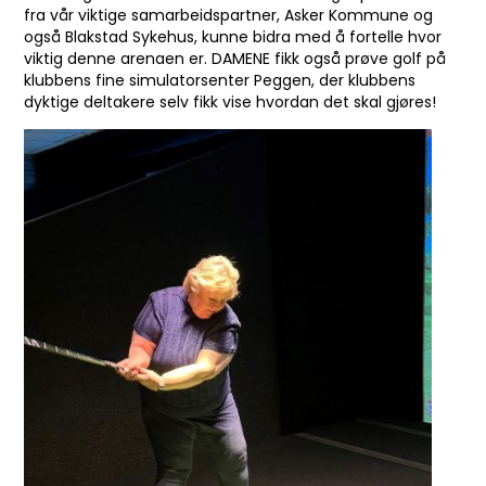
fra vår viktige samarbeidspartner, Asker Kommune og
også Blakstad Sykehus, kunne bidra med å fortelle hvor
viktig denne arenaen er. DAMENE fikk også prøve golf på
klubbens fine simulatorsenter Peggen, der klubbens
dyktige deltakere selv fikk vise hvordan det skal gjøres!