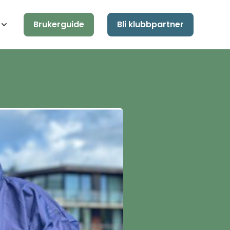
Brukerguide
Bli klubbpartner