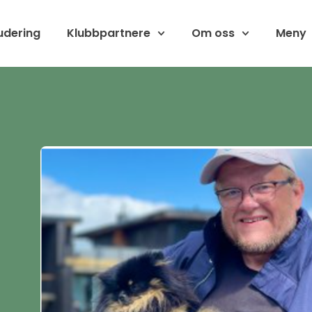
udering
Klubbpartnere
Om oss
Meny