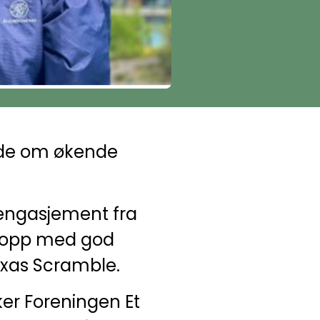
lde om økende
t engasjement fra
å opp med god
Texas Scramble.
er Foreningen Et