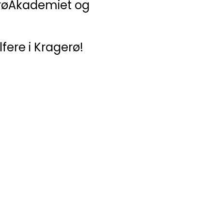
erøAkademiet og
lfere i Kragerø!