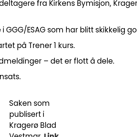
 deltagere fra Kirkens Bymisjon, Krag
e i GGG/ESAG som har blitt skikkelig go
artet på Trener 1 kurs.
dmeldinger – det er flott å dele.
nsats.
Saken som
publisert i
Kragerø Blad
Vestmar.
Link