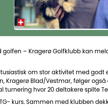
 golfen – Kragerø Golfklubb kan me
entusiastisk om stor aktivitet med god
n, Kragerø Blad/Vestmar, følger ogs
al turnering hvor 20 deltakere spilte 
å VTG- kurs. Sammen med klubben dekk