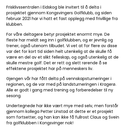
Frisklivssentralen i Eidskog ble invitert til å delta i
prosjektet gjennom Kongsvingers Golfklubb, og siden
februar 2021 har vi hatt et fast opplegg med frivillige fra
klubben.
For våre deltagere betyr prosjektet enormt mye. De
fleste har meldt seg inn i golfklubben, og er jevnlig og
trener, også utenom tilbudet. Vi vet at for flere av disse
var det for kort tid siden helt utenkelig at de skulle få
være en del av et slikt felleskap, og også utenkelig at de
skulle mestre golf. Det er rett og slett rørende å se
effektene prosjektet har på menneskers liv.
Gjengen vår har fått delta på vennskapsturneringer i
regionen, og de var med på landsturneringen i Kragerø.
Alle er godt i gang med trening og forberedelser til ny
sesong.
Undertegnede har ikke vært mye med selv, men forstår
gjennom kollega Petter Linstad at dette er et prosjekt
som fortsetter, og han kan ikke få fullrost Claus og Svein
fra golfklubben i Kongsvinger nok!