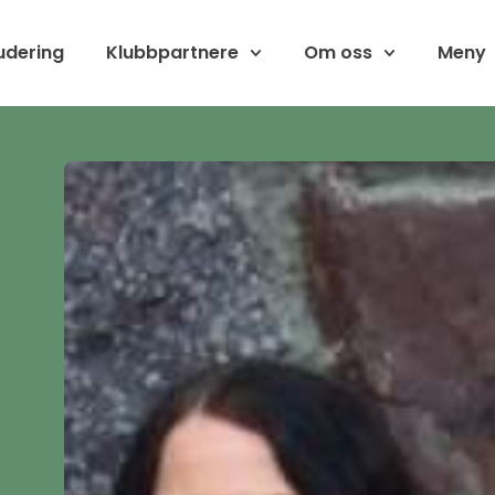
udering
Klubbpartnere
Om oss
Meny