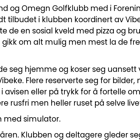
land og Omegn Golfklubb med i Forenin
 tilbudet i klubben koordinert av Vib
rte de en sosial kveld med pizza og bru
 gikk om alt mulig men mest la de fr
r de seg hjemme og koser seg uansett 
r Vibeke. Flere reserverte seg for bilde
avisen eller på trykk for å fortelle om
e rusfri men heller ruset på selve live
 med simulator.
il våren. Klubben og deltagere gleder seg