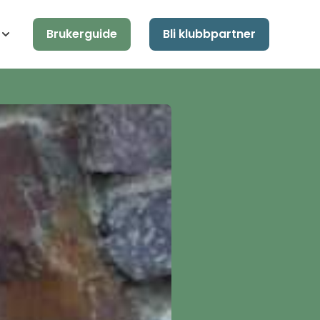
Brukerguide
Bli klubbpartner