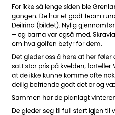
For ikke så lenge siden ble Gren
gangen. De har et godt team rundt
Deilrind (bildet). Nylig gjennomfø
– og barna var også med. Skravla
om hva golfen betyr for dem.
Det gleder oss å høre at her føle
satt stor pris på kvelden, fortelle
at de ikke kunne komme ofte nok i 
deilig befriende godt det er og vær
Sammen har de planlagt vinteren
De gleder seg til full start igjen t