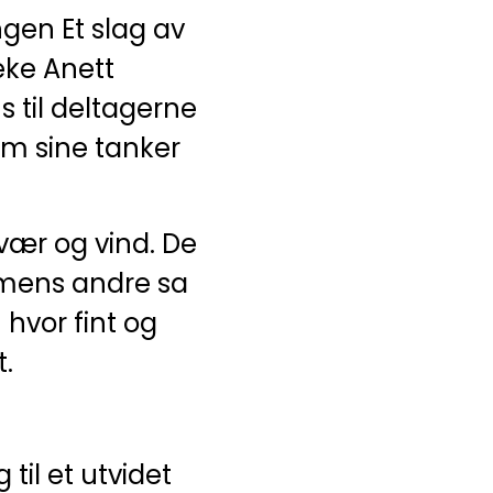
gen Et slag av
eke Anett
s til deltagerne
em sine tanker
vær og vind. De
r, mens andre sa
 hvor fint og
t.
 til et utvidet