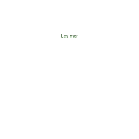
Støtt vårt arbeid for å gi mennesker en ny sjanse gjennom
golf og fellesskap.
Les mer
Bli frivillig