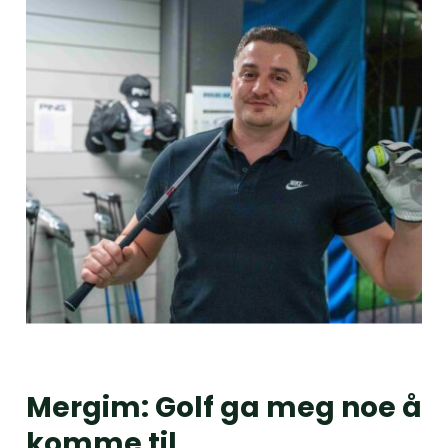
Mergim: Golf ga meg noe å
komme til