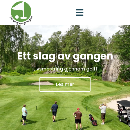
Ett slag av gangen
Livsmestring gjennom golf!
Les mer