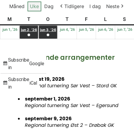
Måned
Uke
Dag
Tidligere
I dag
Neste
M
T
O
T
F
L
S
jun 1, ’26
jun 2, ’26
jun 3, ’26
jun 4, ’26
jun 5, ’26
jun 6, ’26
jun 7, ’26
●
●
Kommende arrangementer
Subscribe
Google
in
august 19, 2026
Subscribe
iCal
Regional turnering Sør Vest – Stord GK
in
september 1, 2026
Regional turnering Sør Vest – Egersund
september 9, 2026
Regional turnering Øst 2 – Drøbak GK