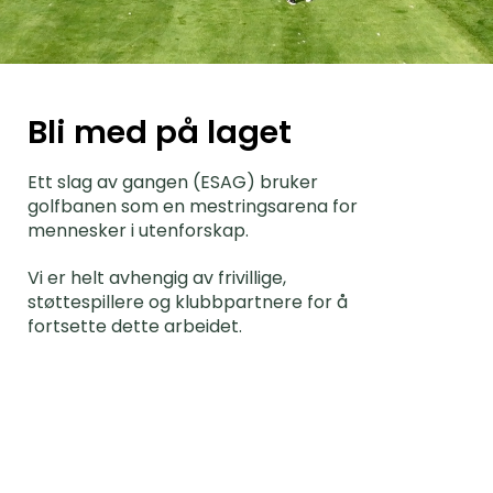
Bli med på laget
Ett slag av gangen (ESAG) bruker
golfbanen som en mestringsarena for
mennesker i utenforskap.
Vi er helt avhengig av frivillige,
støttespillere og klubbpartnere for å
fortsette dette arbeidet.
Bli frivillig >
Bidra med din tid og gjør en forskjell på og